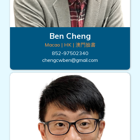
Ben Cheng
Macao | HK | 澳門臉書
852-97502340
chengcwben@gmail.com