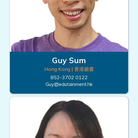
Guy Sum
Hong Kong | 香港臉書
852-3702 0122
Guy@edutainment.hk