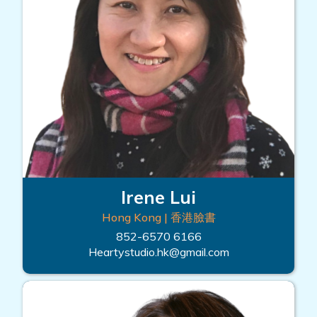
Irene Lui
Hong Kong | 香港臉書
852-6570 6166
Heartystudio.hk@gmail.com