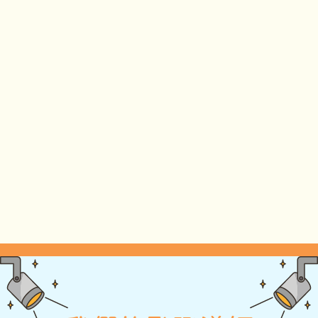
- 較適合讓人聚在一起達到輕鬆、共融及慶祝的效
果
- 過程較適合創作非常大型、奪目的橫幅或壁畫
大集繪
- 著重繪畫- 運用"大集繪牌卡"內的圖案創作
- 成品比較具象和具意思, 適用於個人或團隊敘事
- 較適合個人創作, 或主辦單位的預算及空間極其有
限
- 準備材料較輕便