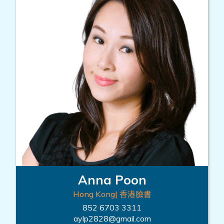
Anna Poon
Hong Kong| 香港臉書
852 6703 3311
aylp2828@gmail.com